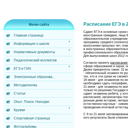
Расписание ЕГЭ в 
Меню сайта
Сдают ЕГЭ в основные сроки 
иностранные граждане, лица 
Главная страница
образовательном учреждении 
программу среднего (полного
Информация о школе
выпускники прошлых лет, пла
в иностранных образовательн
Нормативные документы
профессионального образова
Для выпускников школ 2012 го
Педагогический коллектив
Согласно проекту
расписания 
сфере образования и науки, о
ЕГЭ и ГИА
Далее приоритеты такие: 31 м
- обязательный экзамен по ру
тех, кто в эти сроки не смож
Электронные образова...
18 июня - для экзаменов по и
необходимо сдать географию, 
Методкопилка
21 июня - для экзамена по м
только по решению Государств
Статьи
сдают экзамены ребята, у кот
расписания, организаторы пос
разным дням историю, литера
Опыт. Поиск. Находки.
естественно-научные - химию,
проведении итоговой аттеста
Кружки
С 9 по 21 июля запланирована 
кого результаты были отмене
Спортивная страница
Фотоальбомы